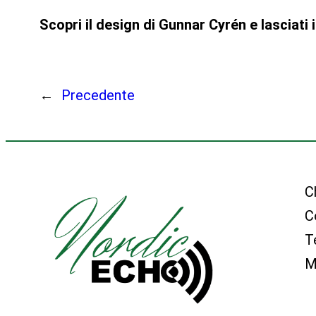
Scopri il design di Gunnar Cyrén e lasciati
←
Precedente
C
C
T
M