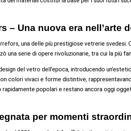
à dei materiali costituì la base per i suoi futuri suc
rs – Una nuova era nell’arte d
refors, una delle più prestigiose vetrerie svedesi. 
izzò una serie di opere rivoluzionarie, tra cui la più f
 design del vetro dell’epoca, introducendo un’estet
on colori vivaci e forme distintive, rappresentavano
rapidamente popolari e restano ancora oggi oggetti
segnata per momenti straordin