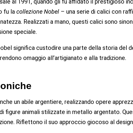
sale al 1991, quando gli fu affidato il prestigioso i
o fu la
collezione Nobel
– una serie di calici con raff
inatezza. Realizzati a mano, questi calici sono sin
sione speciale.
obel significa custodire una parte della storia del 
rendono omaggio all’artigianato e alla tradizione.
iconiche
anche un abile argentiere, realizzando opere apprezza
 di figure animali stilizzate in metallo argentato.
ione. Riflettono il suo approccio giocoso al design e